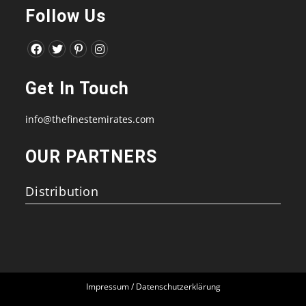
Follow Us
Opens
Opens
Opens
Opens
in
in
in
in
Get In Touch
a
a
a
a
new
new
new
new
info@thefinestemirates.com
tab
tab
tab
tab
OUR PARTNERS
Distribution
Impressum / Datenschutzerklärung