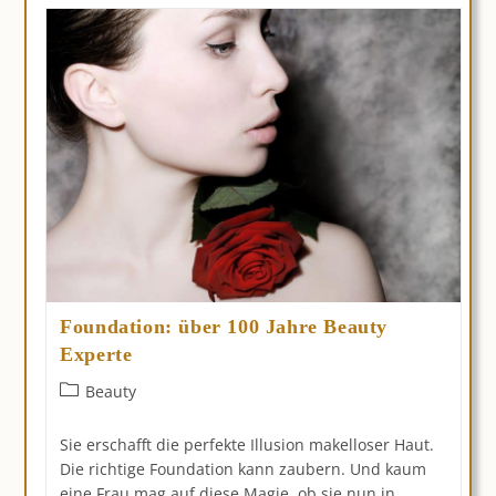
Sagen
Sie
BYE-
BYE
Zu
Knitterfältchen
Am
Dekolleté
Foundation: über 100 Jahre Beauty
Experte
Beitrags-
Beauty
Kategorie:
Sie erschafft die perfekte Illusion makelloser Haut.
Die richtige Foundation kann zaubern. Und kaum
eine Frau mag auf diese Magie, ob sie nun in