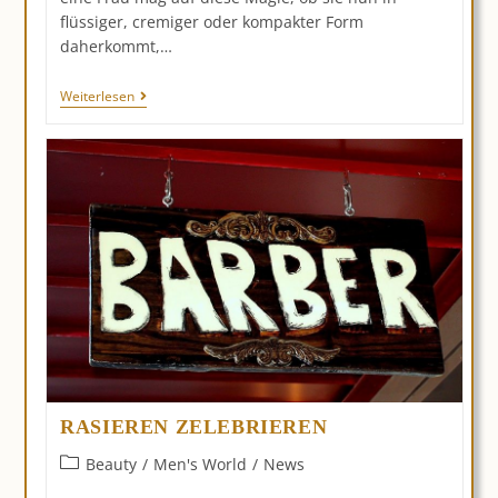
flüssiger, cremiger oder kompakter Form
daherkommt,…
Foundation:
Weiterlesen
Über
100
Jahre
Beauty
Experte
RASIEREN ZELEBRIEREN
Beitrags-
Beauty
/
Men's World
/
News
Kategorie: