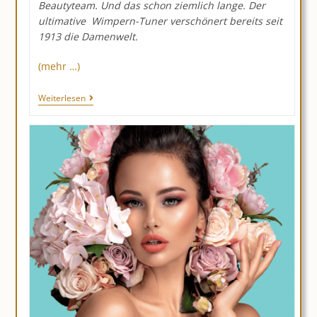
Beautyteam. Und das schon ziemlich lange. Der
ultimative Wimpern-Tuner verschönert bereits seit
1913 die Damenwelt.
(mehr …)
Mascara:
Weiterlesen
Für
Betörende
Augenblicke…
Seit
Über
100
Jahren