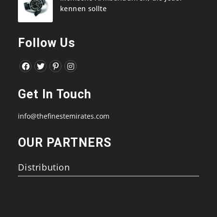
kennen sollte
Follow Us
Opens
Opens
Opens
Opens
in
in
in
in
Get In Touch
a
a
a
a
new
new
new
new
info@thefinestemirates.com
tab
tab
tab
tab
OUR PARTNERS
Distribution