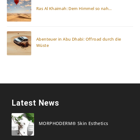
Ras Al Khaimah: Dem Himmel so nah…
Abenteuer in Abu Dhabi: Offroad durch die
Wüste
Latest News
MORPHODERM® Skin Esthetics