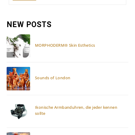
Sommer:
Coole
Touren
Durch
Die
NEW POSTS
Heiße
Wüste
MORPHODERM® Skin Esthetics
Sounds of London
Ikonische Armbanduhren, die jeder kennen
sollte