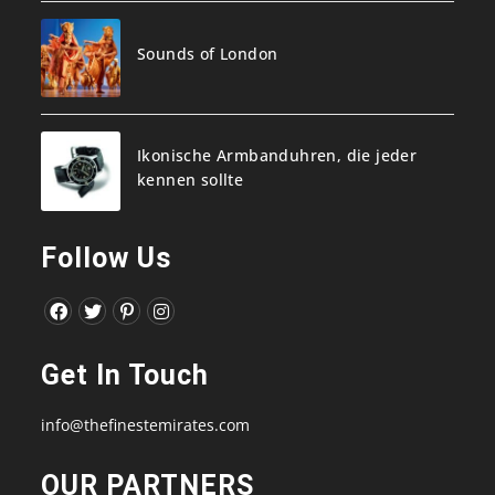
Sounds of London
Ikonische Armbanduhren, die jeder
kennen sollte
Follow Us
Opens
Opens
Opens
Opens
in
in
in
in
Get In Touch
a
a
a
a
new
new
new
new
info@thefinestemirates.com
tab
tab
tab
tab
OUR PARTNERS