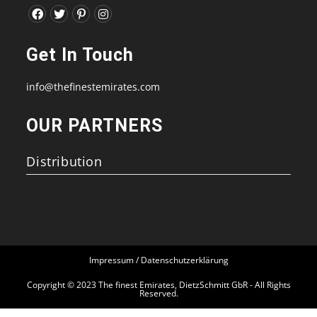
Opens
Opens
Opens
Opens
in
in
in
in
Get In Touch
a
a
a
a
new
new
new
new
info@thefinestemirates.com
tab
tab
tab
tab
OUR PARTNERS
Distribution
Impressum / Datenschutzerklärung
Copyright © 2023 The finest Emirates, DietzSchmitt GbR - All Rights
Reserved.