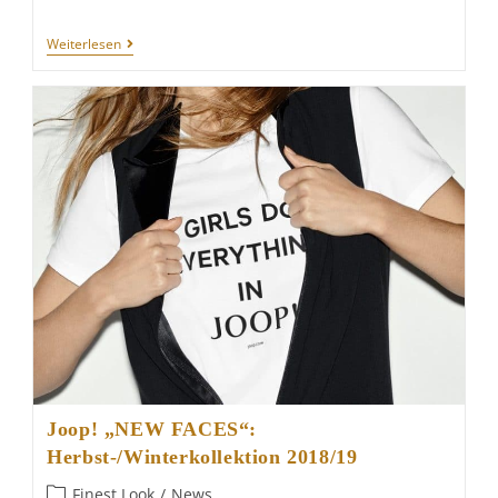
FASHION
Weiterlesen
MEN
Winter/24
Joop! „NEW FACES“:
Herbst-/Winterkollektion 2018/19
Beitrags-
Finest Look
/
News